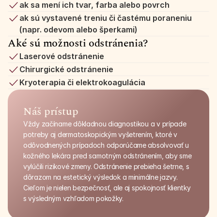
ak sa mení ich tvar, farba alebo povrch
ak sú vystavené treniu či častému poraneniu 
(napr. odevom alebo šperkami)
Aké sú možnosti odstránenia?
Laserové odstránenie
Chirurgické odstránenie
Kryoterapia či elektrokoagulácia
Náš prístup
Vždy začíname dôkladnou diagnostikou a v prípade 
potreby aj dermatoskopickým vyšetrením, ktoré v 
odôvodnených prípadoch odporúčame absolvovať u 
kožného lekára pred samotným odstránením, aby sme 
vylúčili rizikové zmeny. Odstránenie prebieha šetrne, s 
dôrazom na estetický výsledok a minimálne jazvy. 
Cieľom je nielen bezpečnosť, ale aj spokojnosť klientky 
s výsledným vzhľadom pokožky.