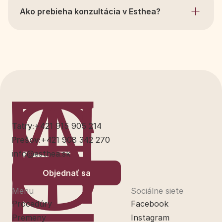
Ako prebieha konzultácia v Esthea?
Tatry:
+421 915 905 214
Prešov:
+421 908 342 270
info@esthea.sk
Objednať sa
Menu
Sociálne siete
Procedúry
Facebook
Premeny
Instagram