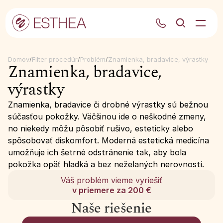
Domov
/
Filter procedúr
/
Problém
/
Znamienka, bradavice, výrastky
Znamienka, bradavice, 
výrastky
Znamienka, bradavice či drobné výrastky sú bežnou 
súčasťou pokožky. Väčšinou ide o neškodné zmeny, 
no niekedy môžu pôsobiť rušivo, esteticky alebo 
spôsobovať diskomfort. Moderná estetická medicína 
umožňuje ich šetrné odstránenie tak, aby bola 
pokožka opäť hladká a bez neželaných nerovností.
Váš problém vieme vyriešiť
v priemere za 200 €
Naše riešenie