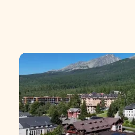
ani netlačí do zmien, ktoré nechcete
nie prerobiť.