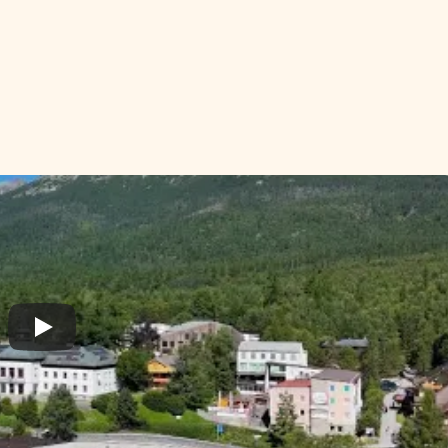
. Pomáhame jemne vyladiť, 
Esthea je pre ženy, ktoré chc
ženy, ktoré si vybrali seba."
MUDr. Veronika Hamráčková Kokavcová
Zakladateľka kliniky Esthea
P
r
e
č
o
r
o
b
í
m
e
t
o
,
č
o
r
o
b
í
m
e
Skúsenosti, hodnoty a dôvody, 
ktoré stoja za klinikou Esthea.