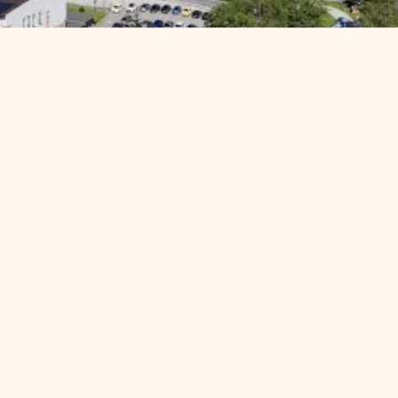
a?
o rokoch pôsobenia v chirurgii aj 
Vysokých Tatrách – na mieste, kde sa spája 
ale vyladiť. Každý zákrok vníma ako dialóg 
 prirodzené.
V
z
d
e
l
a
n
i
e
a
o
d
b
o
r
n
á
c
e
s
t
a
2015
Absolvovala Lekársku fakultu