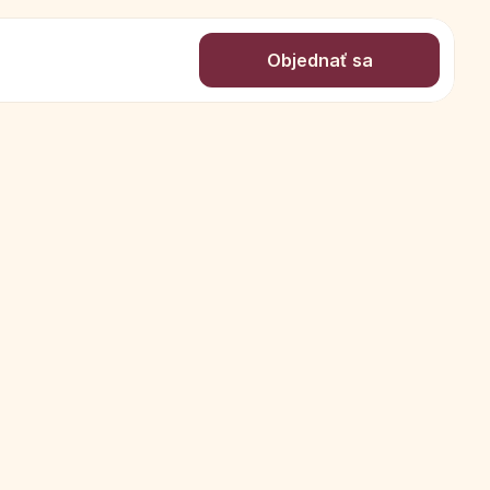
Objednať sa
razniť to, čo vás robí krásnou. Sme 
sa zmeniť postavu – len upraviť strih 
oporou, ľudskosťou a časom len pre 
na dokonalosť. Sme oporou na ceste 