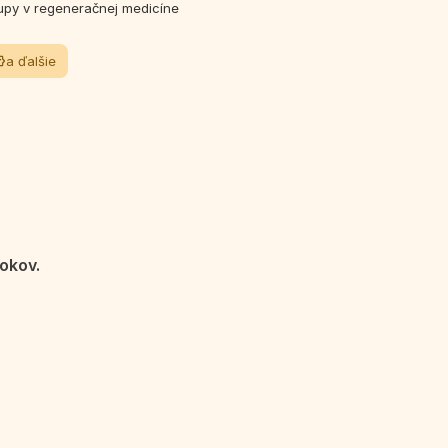
upy v regeneračnej medicíne
a ďalšie
okov.