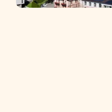
Kto stojí za klinikou Esthe
MUDr. Veronika Hamráčková Kokavcová p
estetickej medicíne založila kliniku vo 
odbornosť, rovnováha a pokoj.
Jej prístup je jednoduchý: nepretvárať, 
– medzi lekárom, pacientom a tým, čo je