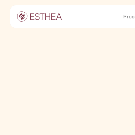
Proc
"Neviete presne, kedy sa to stalo. Len
necítite tak, ako kedysi. Telo sa mení,
že ste niečo zmeškali. Medzi prácou, 
zabudli. Nie je však neskoro to zmeniť
Pozývame vás objaviť priestor, kde vá