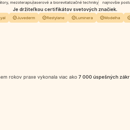
átory, mezoterapiu
laserové a biorevitalizačné techniky
najnovšie post
Je držiteľkou certifikátov svetových značiek.
yal
Juvederm
Restylane
Luminera
Modelha
sem rokov praxe vykonala viac ako
 7 000 úspešných zákr
i
, v ktorom spája odbornosť 