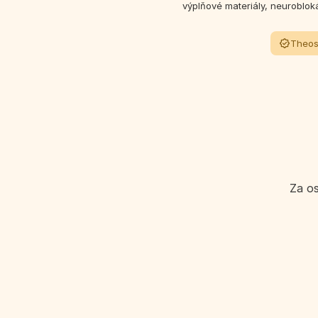
výplňové materiály, neuroblok
Theos
Za o
Podcast a vzdelávanie verejnost
Je autorkou podcastu „Estetická medicína ľudsky“
a prirodzený pohľad na tému krásy.