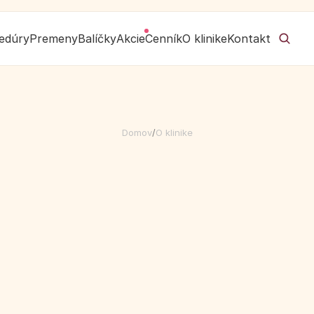
edúry
Premeny
Balíčky
Akcie
Cenník
O klinike
Kontakt
Domov
/
O klinike
P
r
e
ž
e
n
y
,
k
t
o
r
é
s
i
v
y
b
r
a
l
i
s
e
b
a
.
 viete, že dnes sa už 
Zjemniť to, čo vás ťaží a zvý
 pleť je iná a vy máte pocit, 
ako dobrý krajčír. Nesnažíme 
deťmi a svetom... ste na seba 
tak, aby vám znovu sedel. S 
. 
vás. Nie sme totiž továrňou 
k vlastnému pocitu krásy.
s nikto nesúdi, nepoučuje 