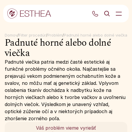
Domov
/
Filter procedúr
/
Problém
/
Padnuté horné alebo dolné viečka
Padnuté horné alebo dolné 
viečka
Padnuté viečka patria medzi časté estetické aj 
funkčné problémy očného okolia. Najčastejšie sa 
prejavujú vekom podmieneným ochabnutím kože a 
svalov, no môžu mať aj genetický základ. Vplyvom 
oslabenia tkanív dochádza k nadbytku kože na 
horných viečkach alebo k tvorbe vačkov a uvoľneniu 
dolných viečok. Výsledkom je unavený vzhľad, 
optické zúženie očí a v niektorých prípadoch aj 
zhoršenie zorného poľa.
Váš problém vieme vyriešiť