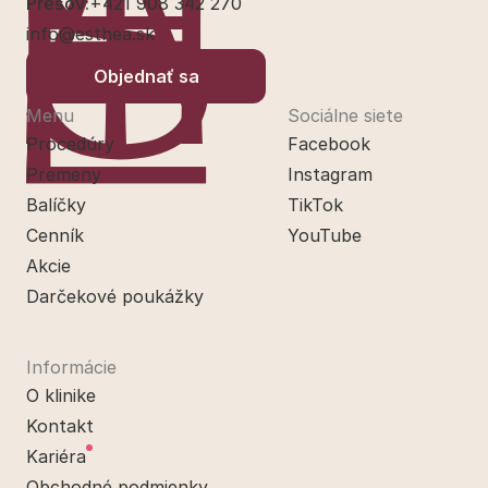
Prešov:
+421 908 342 270
info@esthea.sk
Objednať sa
Menu
Sociálne siete
Procedúry
Facebook
Premeny
Instagram
Balíčky
TikTok
Cenník
YouTube
Akcie
Darčekové poukážky
Informácie
O klinike
Kontakt
Kariéra
Obchodné podmienky