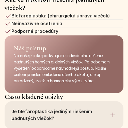
Aké sú možnosti riešenia padnutých 
viečok?
Blefaroplastika (chirurgická úprava viečok)
Neinvazívne ošetrenia
Podporné procedúry
Náš prístup
Na našej klinike poskytujeme individuálne riešenie 
padnutých horných aj dolných viečok. Po odbornom 
vyšetrení odporúčame najvhodnejší postup. Naším 
cieľom je nielen omladenie očného okolia, ale aj 
prirodzený, svieži a harmonický výraz tváre.
Často kladené otázky
Je blefaroplastika jediným riešením 
padnutých viečok?