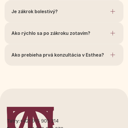
Je zákrok bolestivý?
Ako rýchlo sa po zákroku zotavím?
Ako prebieha prvá konzultácia v Esthea?
Tatry:
+421 915 905 214