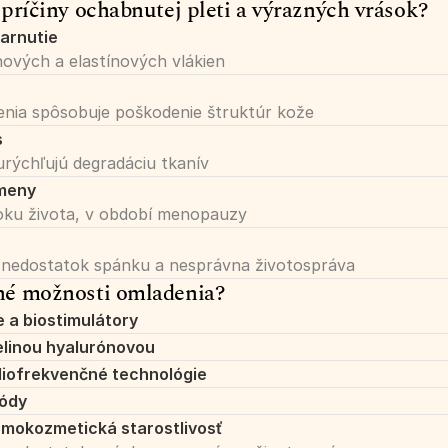
príčiny ochabnutej pleti a výrazných vrások?
tarnutie
ových a elastínových vlákien
enia spôsobuje poškodenie štruktúr kože
s
urýchľujú degradáciu tkanív
meny
oku života, v období menopauzy
s, nedostatok spánku a nesprávna životospráva
é možnosti omladenia?
e a biostimulátory
elinou hyalurónovou
diofrekvenčné technológie
tódy
mokozmetická starostlivosť