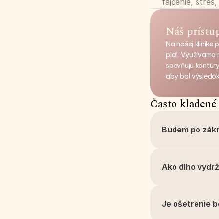
fajčenie, stre
Náš prístu
Na našej klinike
pleť. Využívame 
spevňujú kontúry 
aby bol výsledok
Často kladené
Budem po zákr
Ako dlho vydrž
Je ošetrenie b