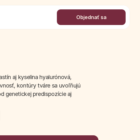
Objednať sa
n aj kyselina hyalurónová, 
nosť, kontúry tváre sa uvoľňujú 
d genetickej predispozície aj 