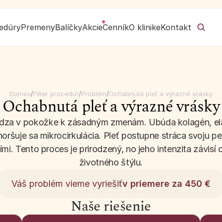
edúry
Premeny
Balíčky
Akcie
Cenník
O klinike
Kontakt
Domov
/
Filter procedúr
/
Problém
/
Ochabnutá pleť a výrazné vrásky
Ochabnutá pleť a výrazné vrásky
za v pokožke k zásadným zmenám. Ubúda kolagén, elastí
ršuje sa mikrocirkulácia. Pleť postupne stráca svoju pev
mi. Tento proces je prirodzený, no jeho intenzita závisí o
životného štýlu.
Váš problém vieme vyriešiť
v priemere za 450 €
Naše riešenie