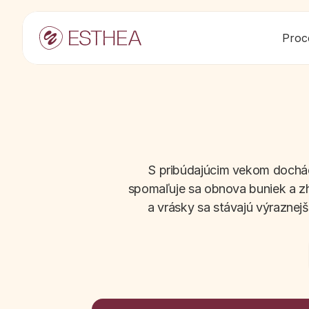
Proc
S pribúdajúcim vekom dochád
spomaľuje sa obnova buniek a zho
a vrásky sa stávajú výraznejší