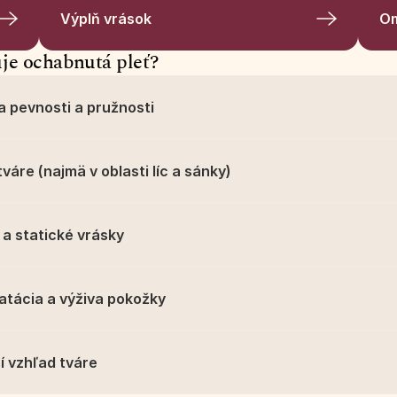
Výplň vrások
Om
je ochabnutá pleť?
ta pevnosti a pružnosti
váre (najmä v oblasti líc a sánky)
 a statické vrásky
atácia a výživa pokožky
í vzhľad tváre