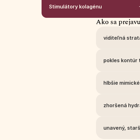
Stimulátory kolagénu
Ako sa prejavu
viditeľná stra
pokles kontúr t
hlbšie mimické
zhoršená hydr
unavený, starš