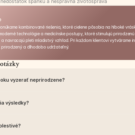
s, nedostatok spánku a nesprávna životospráva
p
 ponúkame kombinované riešenia, ktoré cielene pôsobia na hlboké vrás
moderné technológie a medicínske postupy, ktoré stimulujú prirodzenú 
a navracajú pleti mladistvý vzhľad. Pri každom klientovi vytvárame ind
 prirodzený a dlhodobo udržateľný.
 otázky
oku vyzerať neprirodzene?
ia výsledky?
olestivé?