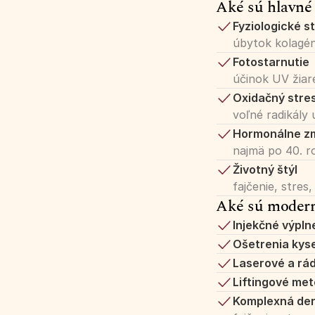
Aké sú hlavné 
Fyziologické s
úbytok kolagén
Fotostarnutie
účinok UV žiar
Oxidačný stre
voľné radikály 
Hormonálne z
najmä po 40. r
Životný štýl
fajčenie, stre
Aké sú modern
Injekčné výpln
Ošetrenia kys
Laserové a rá
Liftingové me
Komplexná der