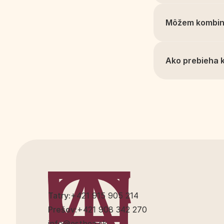
Môžem kombino
Ako prebieha 
Tatry:
+421 915 905 214
Prešov:
+421 908 342 270
info@esthea.sk