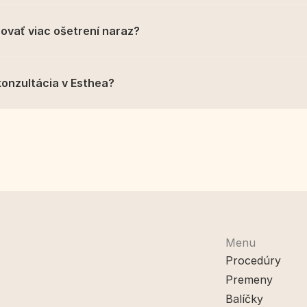
vať viac ošetrení naraz?
konzultácia v Esthea?
Menu
Procedúry
Premeny
Balíčky