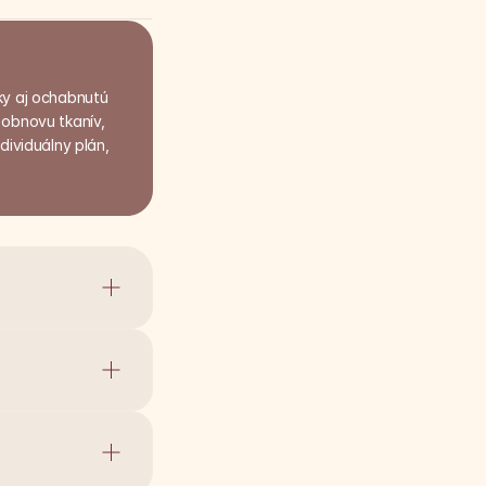
ky aj ochabnutú 
obnovu tkanív, 
ividuálny plán, 