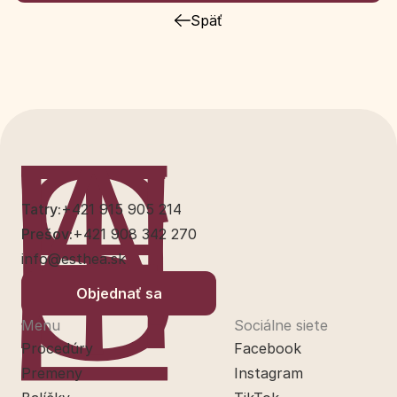
Späť
Tatry:
+421 915 905 214
Prešov:
+421 908 342 270
info@esthea.sk
Objednať sa
Menu
Sociálne siete
Procedúry
Facebook
Premeny
Instagram