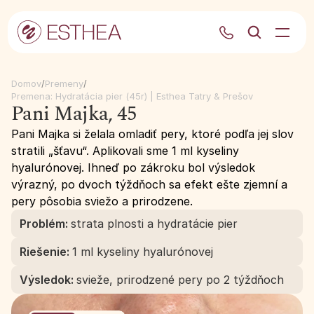
Domov
/
Premeny
/
Premena: Hydratácia pier (45r) | Esthea Tatry & Prešov
Pani Majka, 
45
Pani Majka si želala omladiť pery, ktoré podľa jej slov 
stratili „šťavu“. Aplikovali sme 1 ml kyseliny 
hyalurónovej. Ihneď po zákroku bol výsledok 
výrazný, po dvoch týždňoch sa efekt ešte zjemní a 
pery pôsobia sviežo a prirodzene.
Problém: 
strata plnosti a hydratácie pier
Riešenie: 
1 ml kyseliny hyalurónovej
Výsledok: 
svieže, prirodzené pery po 2 týždňoch